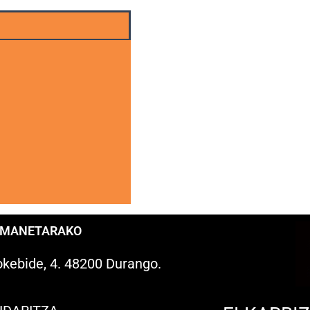
EMANETARAKO
kebide, 4. 48200 Durango.