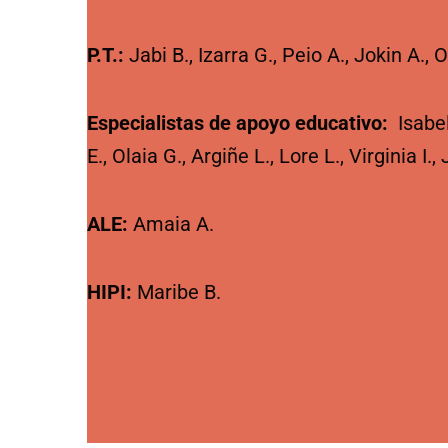
P.T.:
Jabi B., Izarra G., Peio A., Jokin A., 
Especialistas de apoyo educativo:
Isabel
E., Olaia G., Argiñe L., Lore L., Virginia I.,
ALE:
Amaia A.
HIPI:
Maribe B.