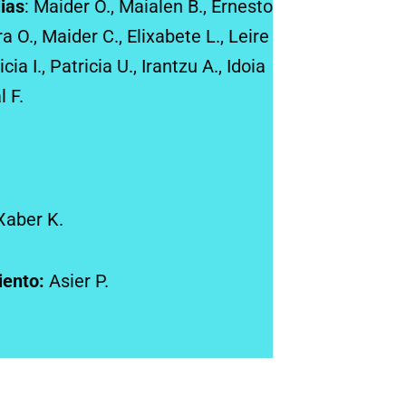
ias
: Maider O., Maialen B., Ernesto
a O., Maider C., Elixabete L., Leire
cia I., Patricia U., Irantzu A., Idoia
l F.
 Xaber K.
iento:
Asier P.