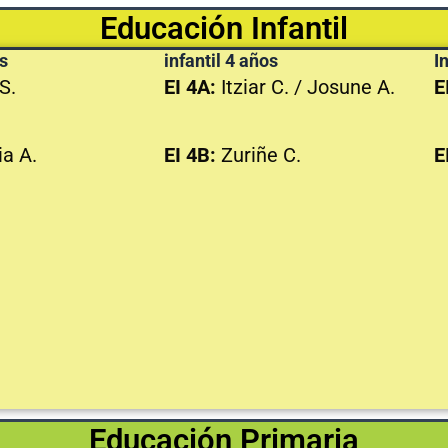
Educación Infantil
os
infantil 4 años
I
S.
EI 4A:
Itziar C. / Josune A.
E
a A.
EI 4B:
Zuriñe C.
E
Educación Primaria