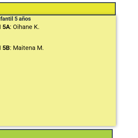
bat
nfantil 5 años
I 5A
: Oihane K.
I 5B
: Maitena M.