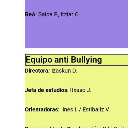
BeA
: Saioa F., Itziar C.
Equipo anti Bullying
Directora
:
Izaskun D.
Jefa de estudios
: Itxaso J.
Orientadoras:
Ines I. / Estibaliz V.