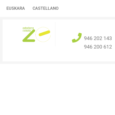
Skip
EUSKARA
CASTELLANO
to
content
946 202 143
946 200 612
HASIERA
ZABALARRA
P
FAM