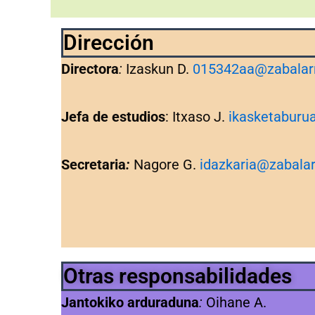
Dirección
Directora
:
Izaskun D.
015342aa@zabalar
Jefa de estudios
: Itxaso J.
ikasketaburu
Secretaria
:
Nagore G.
idazkaria@zabala
Otras responsabilidades
Jantokiko arduraduna
:
Oihane A.