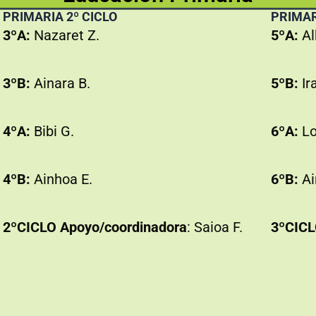
PRIMARIA 2º CICLO
PRIMAR
3ºA:
Nazaret Z.
5ºA:
Al
3ºB:
Ainara B.
5ºB:
Ir
4ºA:
Bibi G.
6ºA:
Lo
4ºB:
Ainhoa E.
6ºB:
Ai
2ºCICLO Apoyo/coordinadora
: Saioa F.
3ºCICL