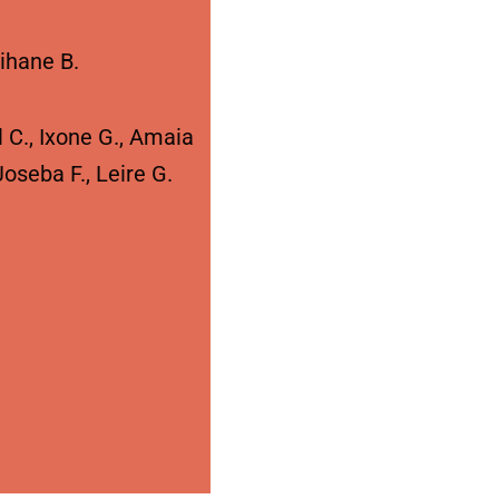
Oihane B.
 C., Ixone G., Amaia
 Joseba F., Leire G.