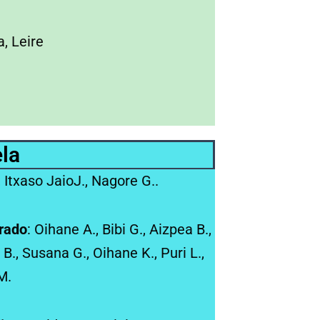
, Leire
ela
, Itxaso JaioJ., Nagore G..
rado
: Oihane A., Bibi G., Aizpea B.,
B., Susana G., Oihane K., Puri L.,
M.