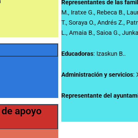
a
Representantes de las famil
M., Iratxe G., Rebeca B., Laur
T., Soraya O., Andrés Z., Patri
L., Amaia B., Saioa G., Junka
Educadoras
: Izaskun B..
Administración y servicios
:
Representante del ayuntam
 de apoyo