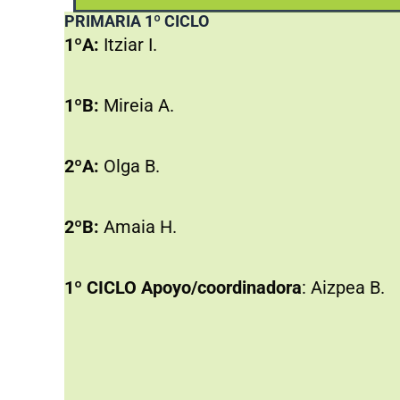
PRIMARIA 1º CICLO
1ºA:
Itziar I.
1ºB:
Mireia A.
2ºA:
Olga B.
2ºB:
Amaia H.
1º CICLO Apoyo/coordinadora
: Aizpea B.