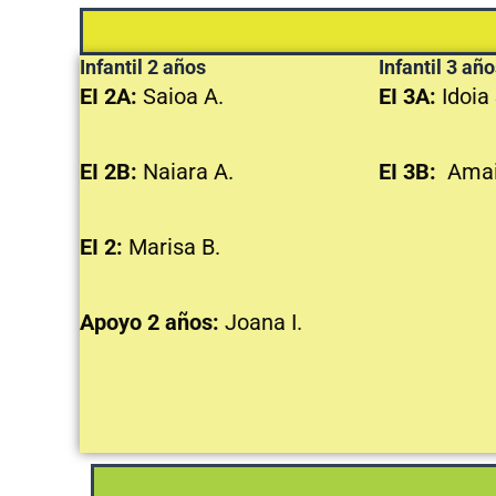
Infantil 2 años
Infantil 3 añ
EI 2A:
Saioa A.
EI 3A:
Idoia 
EI 2B:
Naiara A.
EI 3B:
Amai
EI 2:
Marisa B.
Apoyo 2 años:
Joana I.