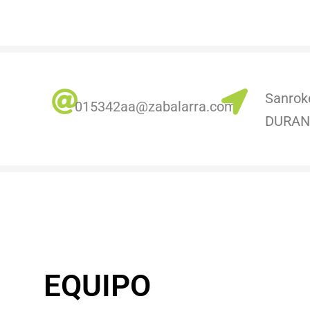
Sanrok
0
15342aa@zabalarra.com
DURA
ROIEKTUAK
ZERBITZUAK
ALBISTEAK
N
ILIEN GUNEA
HARREMANETARAKO
EQUIPO