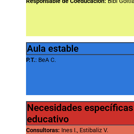
Responsable de Coeducación:
Bibi Goiti
Aula estable
P.T.
: BeA C.
Necesidades específicas
educativo
Consultoras:
Ines I., Estibaliz V.