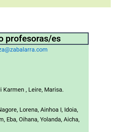
o profesoras/es
tza@zabalarra.com
i Karmen , Leire, Marisa.
agore, Lorena, Ainhoa I, Idoia,
m, Eba, Oihana, Yolanda, Aicha,