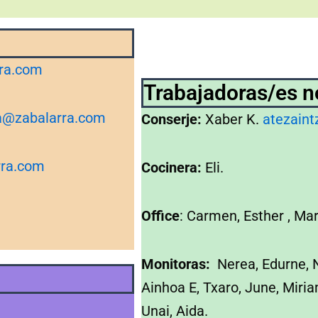
ra.com
Trabajadoras/es n
a@zabalarra.com
Conserje:
Xaber K.
atezain
rra.com
Cocinera:
Eli.
Office
: Carmen, Esther , Mar
Monitoras:
Nerea, Edurne, N
Ainhoa E, Txaro, June, Miria
Unai, Aida.