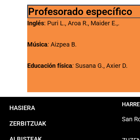
Profesorado específico
Inglés
: Puri L., Aroa R., Maider E.,.
Música
:
Aizpea B.
Educación física
:
Susana G., Axier D.
HARR
HASIERA
San Ro
ZERBITZUAK
ALBISTEAK