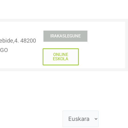
IRAKASLEGUNE
ebide,4. 48200
NGO
ONLINE
ESKOLA
IRE IRAKASLEA
Aukeratu
hizkuntza