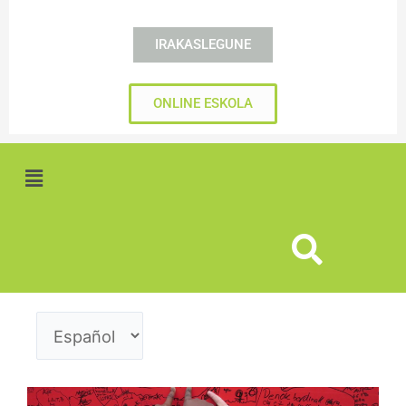
IRAKASLEGUNE
ONLINE ESKOLA
Menú
Elegir
un
idioma