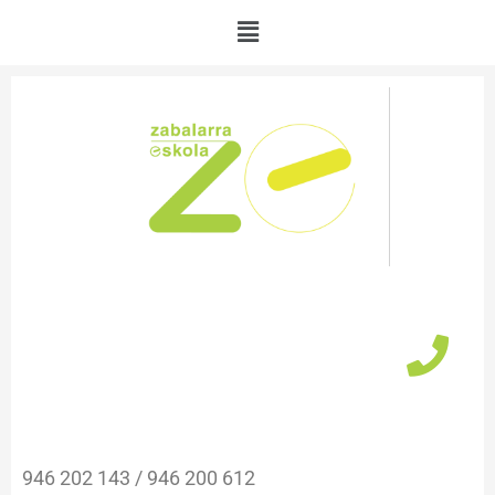
Ir
Menú
al
contenido
946 202 143 / 946 200 612