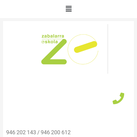
Ir
Menú
al
contenido
946 202 143 / 946 200 612