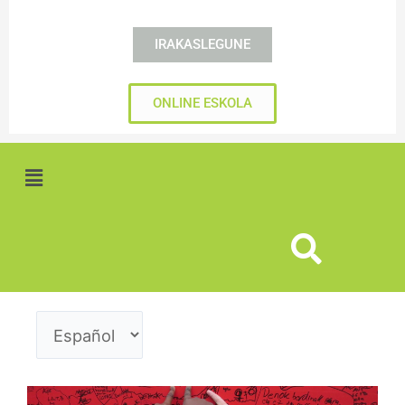
IRAKASLEGUNE
ONLINE ESKOLA
Menú
Elegir
un
idioma