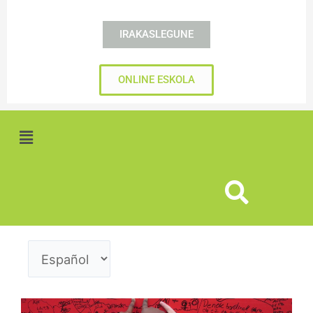
IRAKASLEGUNE
ONLINE ESKOLA
Menú
Elegir
un
idioma