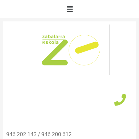
Ir
Menú
al
contenido
946 202 143 / 946 200 612