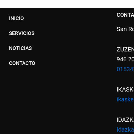
CONT
INICIO
San Ro
SERVICIOS
NOTICIAS
ZUZE
946 2
CONTACTO
01534
IKASK
ikask
IDAZK
idazk