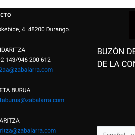
ACTO
kebide, 4. 48200 Durango.
NDARITZA
BUZÓN D
02 143/946 200 612
DE LA CO
2aa@zabalarra.com
ETA BURUA
etaburua@zabalarra.com
ARITZA
aritza@zabalarra.com
Elegir