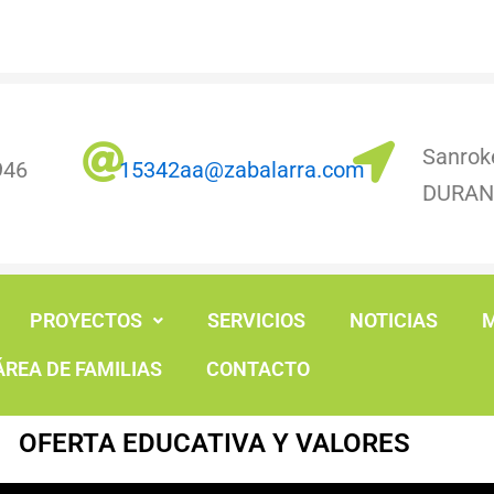
Sanrok
946
15342aa@zabalarra.com
DURA
PROYECTOS
SERVICIOS
NOTICIAS
M
ÁREA DE FAMILIAS
CONTACTO
OFERTA EDUCATIVA Y VALORES