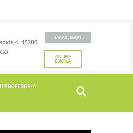
IRAKASLEGUNE
ebide,4. 48200
NGO
ONLINE
ESKOLA
I PROFESOR/A