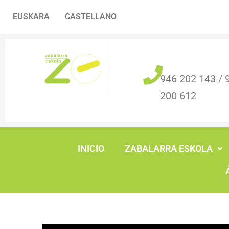
Ir
EUSKARA
CASTELLANO
al
contenido
946 202 143 / 
200 612
INICIO
ZABALARRA ESKOLA