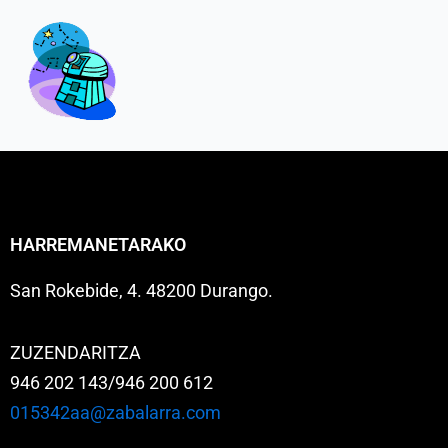
HARREMANETARAKO
San Rokebide, 4. 48200 Durango.
ZUZENDARITZA
946 202 143/946 200 612
015342aa@zabalarra.com