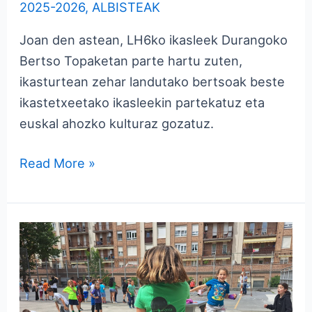
2025-2026
,
ALBISTEAK
Joan den astean, LH6ko ikasleek Durangoko
Bertso Topaketan parte hartu zuten,
ikasturtean zehar landutako bertsoak beste
ikastetxeetako ikasleekin partekatuz eta
euskal ahozko kulturaz gozatuz.
Read More »
JOLASEK
ESKOLA
HARTU
DUTE