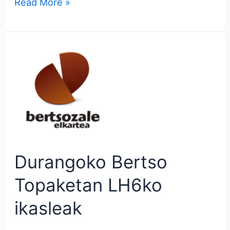
Read More »
Durangoko
Bertso
Topaketan
LH6ko
ikasleak
Durangoko Bertso
Topaketan LH6ko
ikasleak