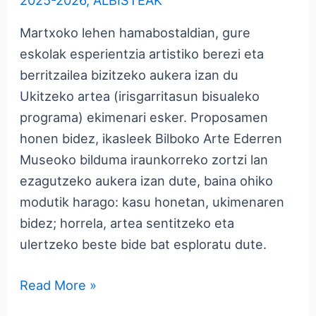
2025-2026
,
ALBISTEAK
Martxoko lehen hamabostaldian, gure
eskolak esperientzia artistiko berezi eta
berritzailea bizitzeko aukera izan du
Ukitzeko artea (irisgarritasun bisualeko
programa) ekimenari esker. Proposamen
honen bidez, ikasleek Bilboko Arte Ederren
Museoko bilduma iraunkorreko zortzi lan
ezagutzeko aukera izan dute, baina ohiko
modutik harago: kasu honetan, ukimenaren
bidez; horrela, artea sentitzeko eta
ulertzeko beste bide bat esploratu dute.
Read More »