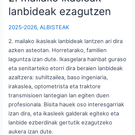
lanbideak ezagutzen
2025-2026
,
ALBISTEAK
2. mailako ikasleak lanbideak lantzen ari dira
azken asteotan. Horretarako, familien
laguntza izan dute. Ikasgelara hainbat guraso
eta senitarteko etorri dira beraien lanbideak
azaltzera: suhiltzailea, baso ingeniaria,
irakaslea, optometrista eta traktore
transmisioen lantegian lan egiten duen
profesionala. Bisita hauek oso interesgarriak
izan dira, eta ikasleek galderak egiteko eta
lanbide ezberdinak gertutik ezagutzeko
aukera izan dute.