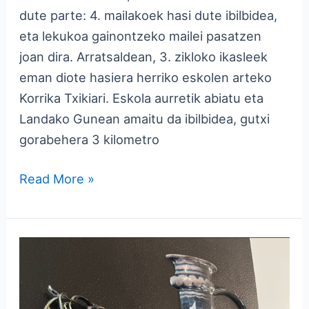
dute parte: 4. mailakoek hasi dute ibilbidea,
eta lekukoa gainontzeko mailei pasatzen
joan dira. Arratsaldean, 3. zikloko ikasleek
eman diote hasiera herriko eskolen arteko
Korrika Txikiari. Eskola aurretik abiatu eta
Landako Gunean amaitu da ibilbidea, gutxi
gorabehera 3 kilometro
Read More »
Ukitzeko
artea