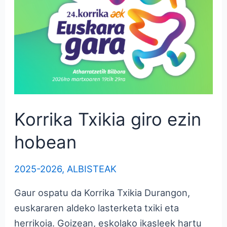
giro
ezin
hobean
Korrika Txikia giro ezin
hobean
2025-2026
,
ALBISTEAK
Gaur ospatu da Korrika Txikia Durangon,
euskararen aldeko lasterketa txiki eta
herrikoia. Goizean, eskolako ikasleek hartu