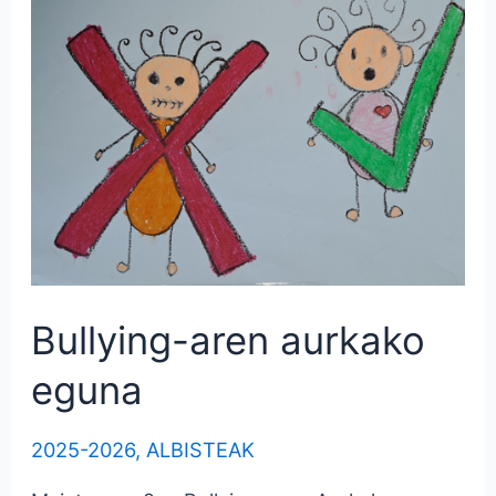
Bullying-aren aurkako
eguna
2025-2026
,
ALBISTEAK