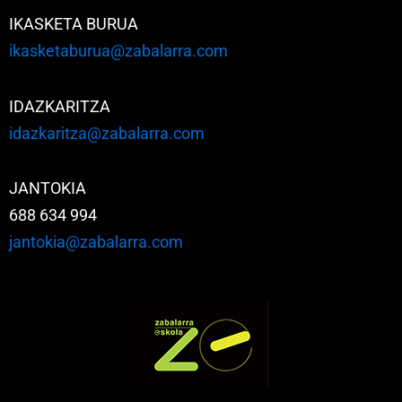
IKASKETA BURUA
ikasketaburua@zabalarra.com
IDAZKARITZA
idazkaritza@zabalarra.com
JANTOKIA
688 634 994
jantokia@zabalarra.com