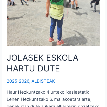
JOLASEK ESKOLA
HARTU DUTE
2025-2026
,
ALBISTEAK
Haur Hezkuntzako 4 urteko ikasleetatik
Lehen Hezkuntzako 6. mailakoetara arte,
denek izan dute aukera elkarrekin gozatzeko