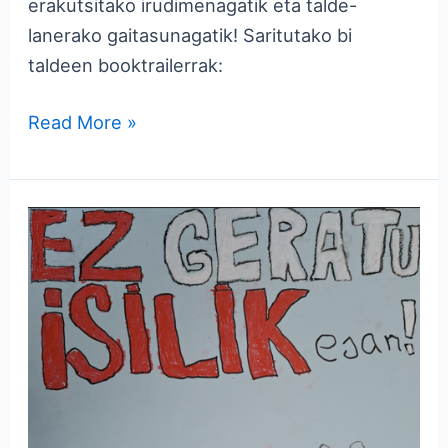
erakutsitako irudimenagatik eta talde-
lanerako gaitasunagatik! Saritutako bi
taldeen booktrailerrak:
Read More »
Bullying-
aren
aurkako
eguna