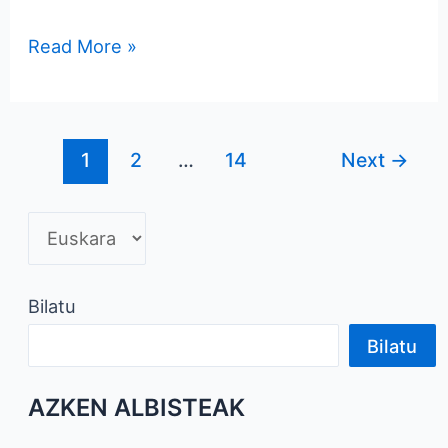
Read More »
1
2
…
14
Next
→
Bilatu
Bilatu
AZKEN ALBISTEAK