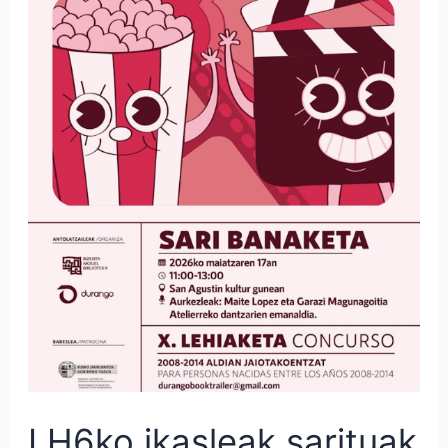
Booktrailer
lehiaketan
LH6ko ikasleak sarituak