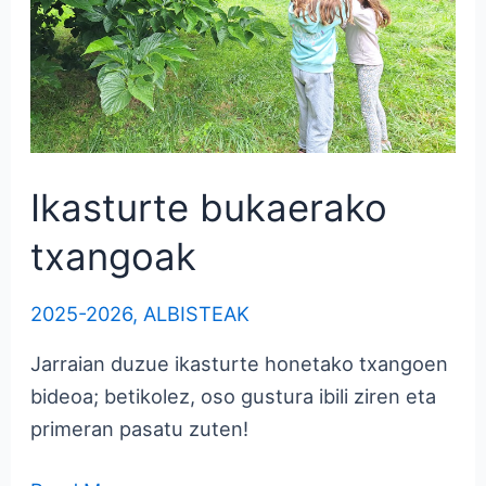
Ikasturte bukaerako
txangoak
2025-2026
,
ALBISTEAK
Jarraian duzue ikasturte honetako txangoen
bideoa; betikolez, oso gustura ibili ziren eta
primeran pasatu zuten!