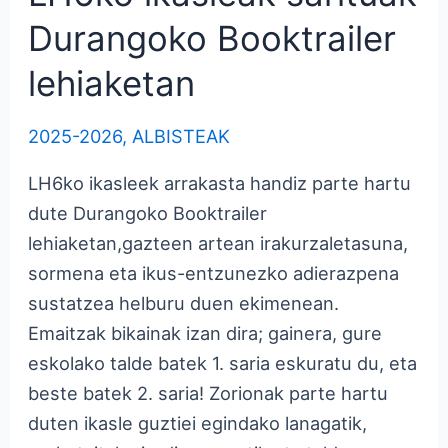
Durangoko Booktrailer
lehiaketan
2025-2026
,
ALBISTEAK
LH6ko ikasleek arrakasta handiz parte hartu
dute Durangoko Booktrailer
lehiaketan,gazteen artean irakurzaletasuna,
sormena eta ikus-entzunezko adierazpena
sustatzea helburu duen ekimenean.
Emaitzak bikainak izan dira; gainera, gure
eskolako talde batek 1. saria eskuratu du, eta
beste batek 2. saria! Zorionak parte hartu
duten ikasle guztiei egindako lanagatik,