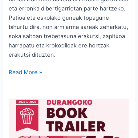
eta erronka dibertigarrietan parte hartzeko.
Patioa eta eskolako guneak topagune
bihurtu dira, non armiarma sareak zeharkatu,
soka saltoan trebetasuna erakutsi, zapitxoa
harrapatu eta krokodiloak ere hortzak
erakutsi dituzten.
Read More »
LH6ko
ikasleak
sarituak
Durangoko