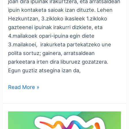
joan dira ipuinak irakurtzera, eta arratsaldean
ipuin kontaketa saioak izan dituzte. Lehen
Hezkuntzan, 3.zikloko ikasleek 1.zikloko
gazteenei ipuinak irakurri dizkiete, eta
4.mailakoek opari-ipuina egin diete
3.mailakoei, irakurketa partekatzeko une
polita sortuz; gainera, arratsaldean
parkeetara irten dira liburuez gozatzera.
Egun guztiz atsegina izan da,
Read More »
Korrika
Txikia