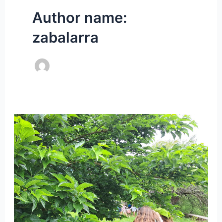
Author name:
zabalarra
Ikasturte
bukaerako
txangoak