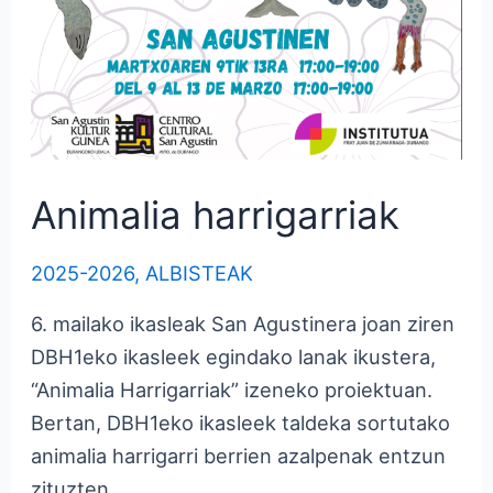
Animalia harrigarriak
2025-2026
,
ALBISTEAK
6. mailako ikasleak San Agustinera joan ziren
DBH1eko ikasleek egindako lanak ikustera,
“Animalia Harrigarriak” izeneko proiektuan.
Bertan, DBH1eko ikasleek taldeka sortutako
animalia harrigarri berrien azalpenak entzun
zituzten.