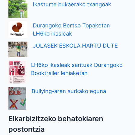
Ikasturte bukaerako txangoak
Durangoko Bertso Topaketan
LH6ko ikasleak
JOLASEK ESKOLA HARTU DUTE
LH6ko ikasleak sarituak Durangoko
Booktrailer lehiaketan
Bullying-aren aurkako eguna
Elkarbizitzeko behatokiaren
postontzia