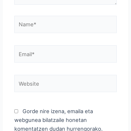
Name*
Email*
Website
Gorde nire izena, emaila eta
webgunea bilatzaile honetan
komentatzen dudan hurrengorako.