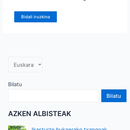
Bilatu
Bilatu
AZKEN ALBISTEAK
Ikasturte bukaerako txangoak