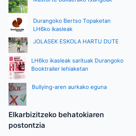
Durangoko Bertso Topaketan
LH6ko ikasleak
JOLASEK ESKOLA HARTU DUTE
LH6ko ikasleak sarituak Durangoko
Booktrailer lehiaketan
Bullying-aren aurkako eguna
Elkarbizitzeko behatokiaren
postontzia