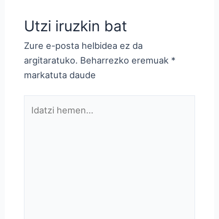
Utzi iruzkin bat
Zure e-posta helbidea ez da
argitaratuko.
Beharrezko eremuak
*
markatuta daude
Idatzi
hemen...