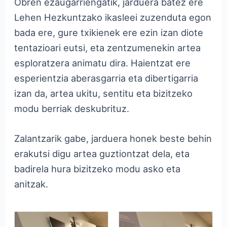
Obren ezaugarriengatik, jarduera batez ere
Lehen Hezkuntzako ikasleei zuzenduta egon
bada ere, gure txikienek ere ezin izan diote
tentazioari eutsi, eta zentzumenekin artea
esploratzera animatu dira. Haientzat ere
esperientzia aberasgarria eta dibertigarria
izan da, artea ukitu, sentitu eta bizitzeko
modu berriak deskubrituz.
Zalantzarik gabe, jarduera honek beste behin
erakutsi digu artea guztiontzat dela, eta
badirela hura bizitzeko modu asko eta
anitzak.