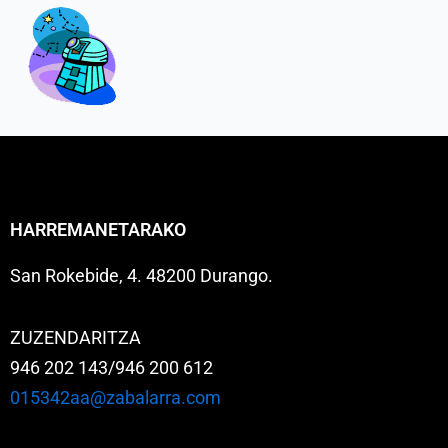
HARREMANETARAKO
San Rokebide, 4. 48200 Durango.
ZUZENDARITZA
946 202 143/946 200 612
015342aa@zabalarra.com