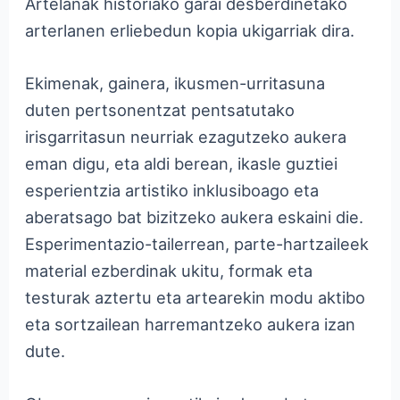
Artelanak historiako garai desberdinetako
arterlanen erliebedun kopia ukigarriak dira.
Ekimenak, gainera, ikusmen-urritasuna
duten pertsonentzat pentsatutako
irisgarritasun neurriak ezagutzeko aukera
eman digu, eta aldi berean, ikasle guztiei
esperientzia artistiko inklusiboago eta
aberatsago bat bizitzeko aukera eskaini die.
Esperimentazio-tailerrean, parte-hartzaileek
material ezberdinak ukitu, formak eta
testurak aztertu eta artearekin modu aktibo
eta sortzailean harremantzeko aukera izan
dute.