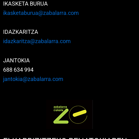
IKASKETA BURUA
ikasketaburua@zabalarra.com
IDAZKARITZA
idazkaritza@zabalarra.com
JANTOKIA
688 634 994
jantokia@zabalarra.com