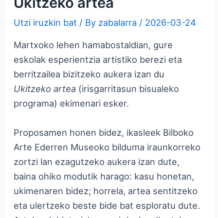
Ukitzeko artea
Utzi iruzkin bat
/ By
zabalarra
/
2026-03-24
Martxoko lehen hamabostaldian, gure
eskolak esperientzia artistiko berezi eta
berritzailea bizitzeko aukera izan du
Ukitzeko artea
(irisgarritasun bisualeko
programa) ekimenari esker.
Proposamen honen bidez, ikasleek Bilboko
Arte Ederren Museoko bilduma iraunkorreko
zortzi lan ezagutzeko aukera izan dute,
baina ohiko modutik harago: kasu honetan,
ukimenaren bidez; horrela, artea sentitzeko
eta ulertzeko beste bide bat esploratu dute.