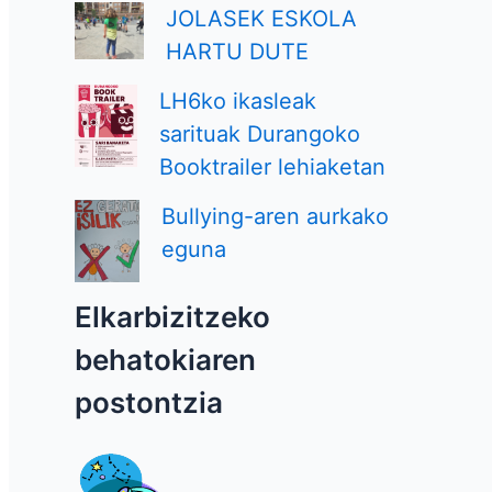
JOLASEK ESKOLA
HARTU DUTE
LH6ko ikasleak
sarituak Durangoko
Booktrailer lehiaketan
Bullying-aren aurkako
eguna
Elkarbizitzeko
behatokiaren
postontzia