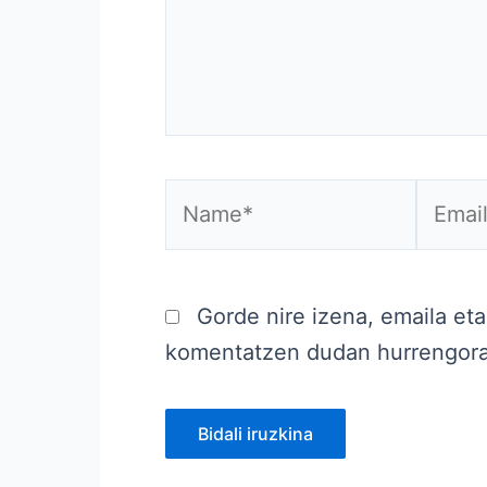
Name*
Email*
Gorde nire izena, emaila et
komentatzen dudan hurrengor