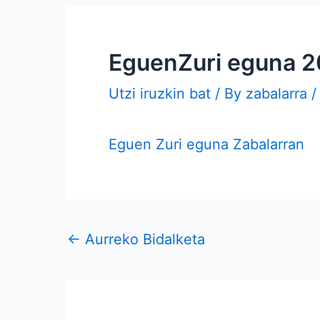
EguenZuri eguna 
Utzi iruzkin bat
/ By
zabalarra
Eguen Zuri eguna Zabalarran
←
Aurreko Bidalketa