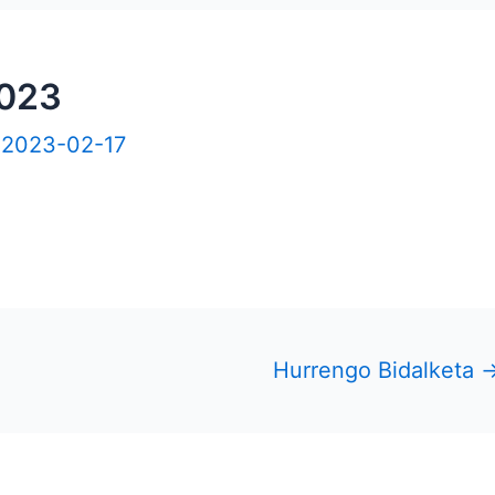
2023
/
2023-02-17
Hurrengo Bidalketa