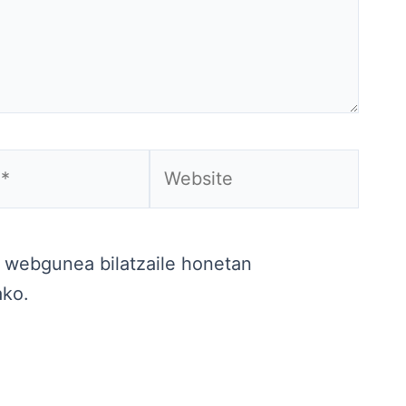
Website
a webgunea bilatzaile honetan
ako.