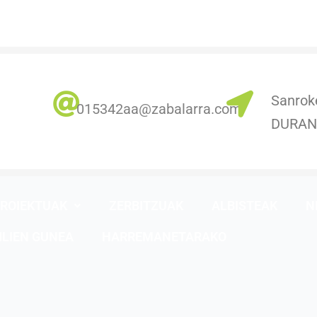
Sanrok
0
15342aa@zabalarra.com
DURA
ROIEKTUAK
ZERBITZUAK
ALBISTEAK
N
ILIEN GUNEA
HARREMANETARAKO