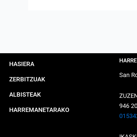
HARR
HASIERA
San Ro
ZERBITZUAK
ALBISTEAK
ZUZE
946 2
HARREMANETARAKO
01534
IKASK