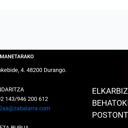
EMANETARAKO
kebide, 4. 48200 Durango.
NDARITZA
ELKARBI
02 143/946 200 612
BEHATOK
2aa@zabalarra.com
POSTONT
ETA BURUA