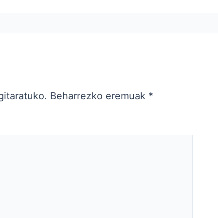
gitaratuko.
Beharrezko eremuak
*