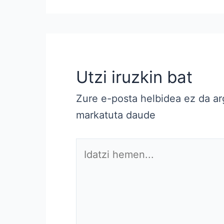
Utzi iruzkin bat
Zure e-posta helbidea ez da ar
markatuta daude
Idatzi
hemen...