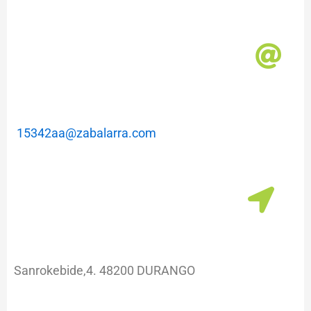
m
a
15342aa@zabalarra.com
Sanrokebide,4. 48200 DURANGO