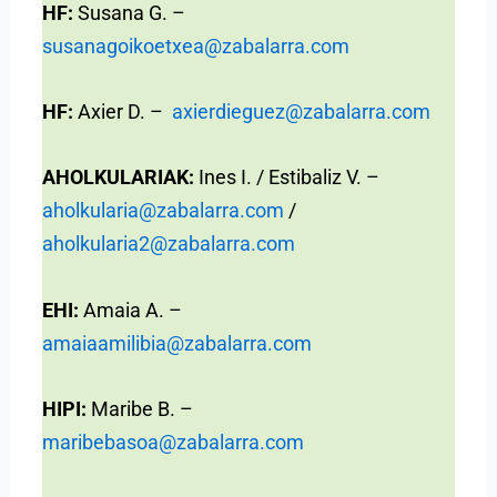
HF:
Susana G. –
susanagoikoetxea@zabalarra.com
HF:
Axier D. –
axierdieguez@zabalarra.com
AHOLKULARIAK:
Ines I. / Estibaliz V. –
aholkularia@zabalarra.com
/
aholkularia2@zabalarra.com
EHI:
Amaia A. –
amaiaamilibia@zabalarra.com
HIPI:
Maribe B. –
maribebasoa@zabalarra.com