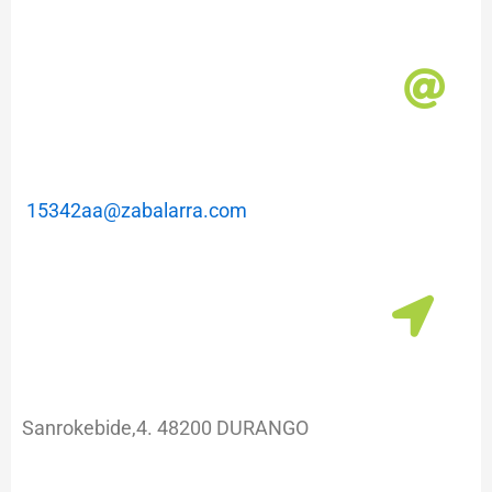
m
a
15342aa@zabalarra.com
Sanrokebide,4. 48200 DURANGO