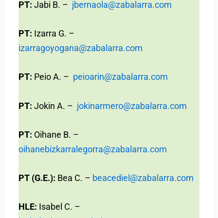
PT:
Jabi B. –
jbernaola@zabalarra.com
PT:
Izarra G. –
izarragoyogana@zabalarra.com
PT:
Peio A. –
peioarin@zabalarra.com
PT:
Jokin A. –
jokinarmero@zabalarra.com
PT:
Oihane B. –
oihanebizkarralegorra@zabalarra.com
PT (G.E.):
Bea C. –
beacediel@zabalarra.com
HLE:
Isabel C. –