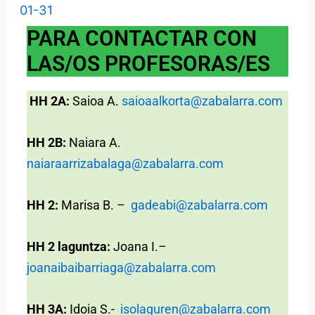
01-31
PARA CONTACTAR CON
LAS/OS PROFESORAS/ES
HH 2A:
Saioa A.
saioaalkorta@zabalarra.com
HH 2B:
Naiara A.
naiaraarrizabalaga@zabalarra.com
HH 2:
Marisa B. –
gadeabi@zabalarra.com
HH 2 laguntza:
Joana I.
–
joanaibaibarriaga@zabalarra.com
HH 3A:
Idoia S.-
isolaguren@zabalarra.com