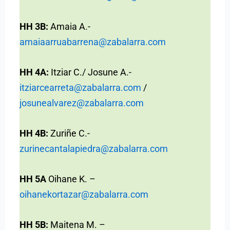
HH 3B:
Amaia A.-
amaiaarruabarrena@zabalarra.com
HH 4A:
Itziar C./ Josune A.-
itziarcearreta@zabalarra.com
/
josunealvarez@zabalarra.com
HH 4B:
Zuriñe C.-
zurinecantalapiedra@zabalarra.com
HH 5A
Oihane K. –
oihanekortazar@zabalarra.com
HH 5B:
Maitena M. –