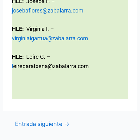
HLE:
Joseba F. –
josebaflores@zabalarra.com
HLE:
Virginia I. –
virginiaigartua@zabalarra.com
HLE:
Leire G. –
l
eiregaratxena@zabalarra.com
Entrada siguiente
→