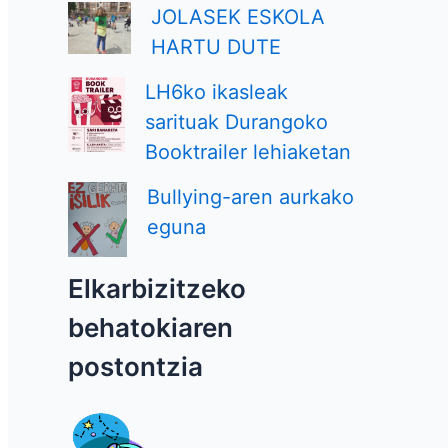
JOLASEK ESKOLA
HARTU DUTE
LH6ko ikasleak
sarituak Durangoko
Booktrailer lehiaketan
Bullying-aren aurkako
eguna
Elkarbizitzeko
behatokiaren
postontzia