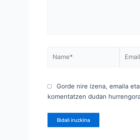
Name*
Email*
Gorde nire izena, emaila et
komentatzen dudan hurrengor