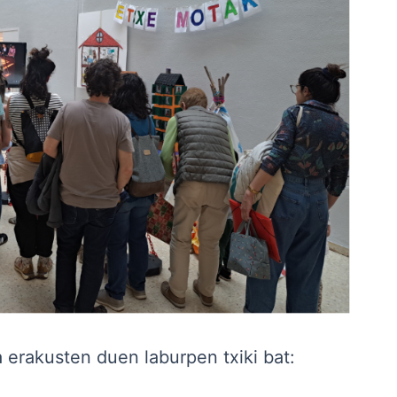
rakusten duen laburpen txiki bat: