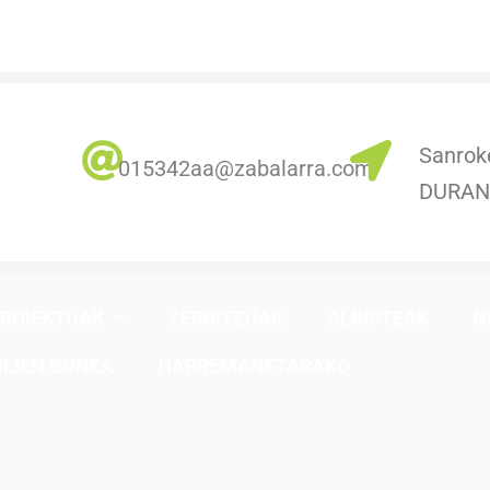
Sanrok
0
15342aa@zabalarra.com
DURA
ROIEKTUAK
ZERBITZUAK
ALBISTEAK
N
ILIEN GUNEA
HARREMANETARAKO