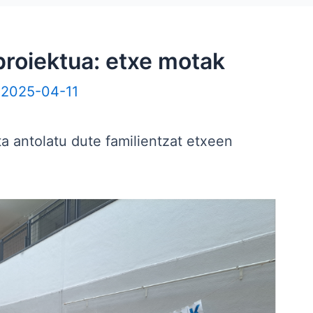
proiektua: etxe motak
/
2025-04-11
a antolatu dute familientzat etxeen