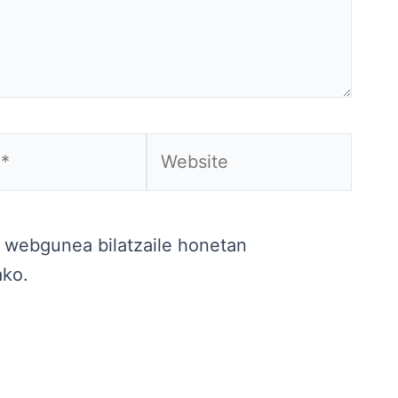
Website
a webgunea bilatzaile honetan
ako.