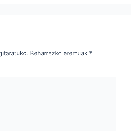
gitaratuko.
Beharrezko eremuak
*