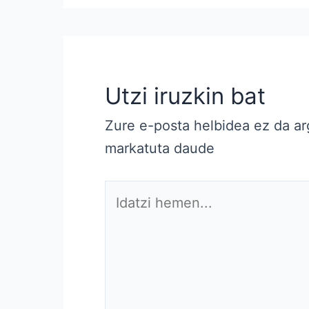
Utzi iruzkin bat
Zure e-posta helbidea ez da ar
markatuta daude
Idatzi
hemen...