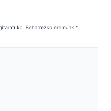
gitaratuko.
Beharrezko eremuak
*