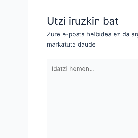
Utzi iruzkin bat
Zure e-posta helbidea ez da ar
markatuta daude
Idatzi
hemen...