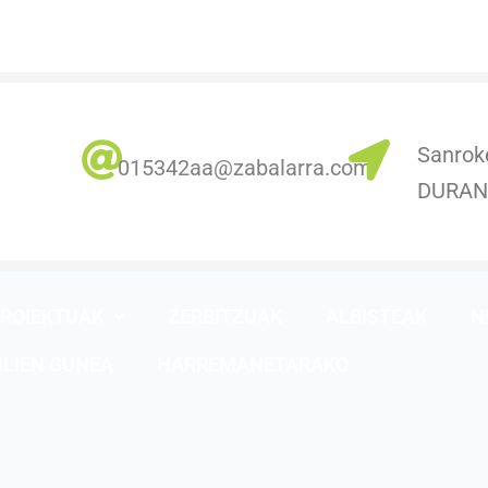
Sanrok
0
15342aa@zabalarra.com
DURA
ROIEKTUAK
ZERBITZUAK
ALBISTEAK
N
ILIEN GUNEA
HARREMANETARAKO