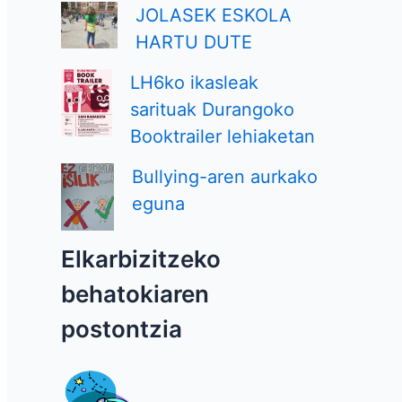
JOLASEK ESKOLA
HARTU DUTE
LH6ko ikasleak
sarituak Durangoko
Booktrailer lehiaketan
Bullying-aren aurkako
eguna
Elkarbizitzeko
behatokiaren
postontzia