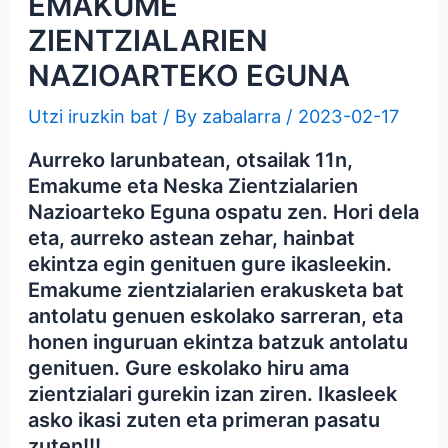
EMAKUME
ZIENTZIALARIEN
NAZIOARTEKO EGUNA
Utzi iruzkin bat
/ By
zabalarra
/
2023-02-17
Aurreko larunbatean, otsailak 11n,
Emakume eta Neska Zientzialarien
Nazioarteko Eguna ospatu zen. Hori dela
eta, aurreko astean zehar, hainbat
ekintza egin genituen gure ikasleekin.
Emakume zientzialarien erakusketa bat
antolatu genuen eskolako sarreran, eta
honen inguruan ekintza batzuk antolatu
genituen. Gure eskolako hiru ama
zientzialari gurekin izan ziren. Ikasleek
asko ikasi zuten eta primeran pasatu
zuten!!!