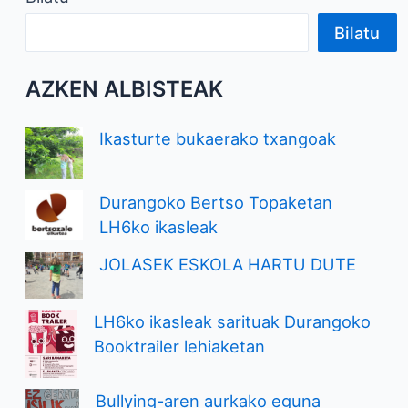
Bilatu
AZKEN ALBISTEAK
Ikasturte bukaerako txangoak
Durangoko Bertso Topaketan
LH6ko ikasleak
JOLASEK ESKOLA HARTU DUTE
LH6ko ikasleak sarituak Durangoko
Booktrailer lehiaketan
Bullying-aren aurkako eguna