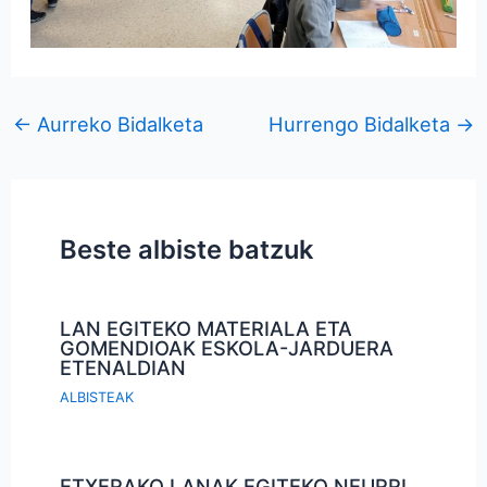
←
Aurreko Bidalketa
Hurrengo Bidalketa
→
Beste albiste batzuk
LAN EGITEKO MATERIALA ETA
GOMENDIOAK ESKOLA-JARDUERA
ETENALDIAN
ALBISTEAK
ETXERAKO LANAK EGITEKO NEURRI