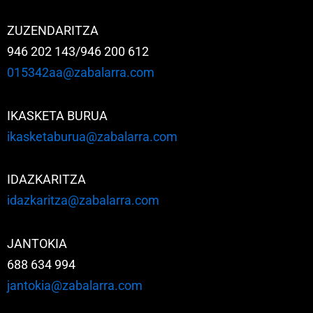
ZUZENDARITZA
946 202 143/946 200 612
015342aa@zabalarra.com
IKASKETA BURUA
ikasketaburua@zabalarra.com
IDAZKARITZA
idazkaritza@zabalarra.com
JANTOKIA
688 634 994
jantokia@zabalarra.com