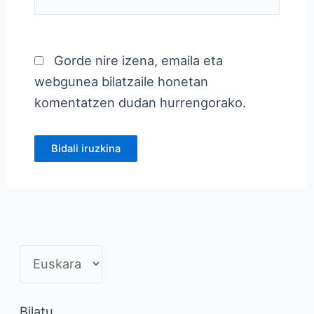
Gorde nire izena, emaila eta
webgunea bilatzaile honetan
komentatzen dudan hurrengorako.
Bilatu