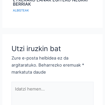
BERRIAK
ALBISTEAK
Utzi iruzkin bat
Zure e-posta helbidea ez da
argitaratuko.
Beharrezko eremuak
*
markatuta daude
Idatzi
hemen...