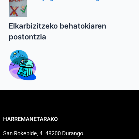
Elkarbizitzeko behatokiaren
postontzia
HARREMANETARAKO
San Rokebide, 4. 48200 Durango.