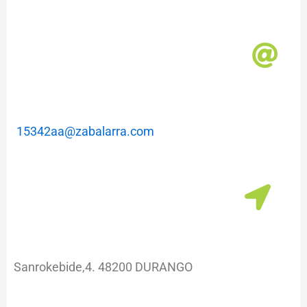
m
a
15342aa@zabalarra.com
Sanrokebide,4. 48200 DURANGO