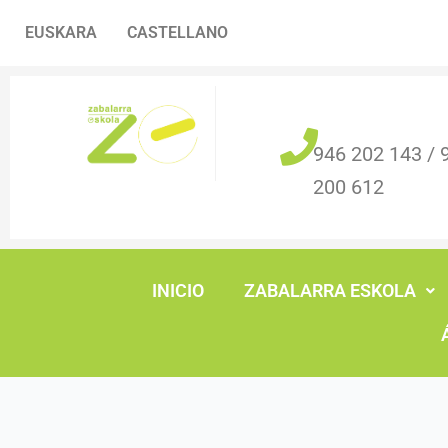
Ir
Navegación
EUSKARA
CASTELLANO
al
de
contenido
entradas
946 202 143 / 
200 612
INICIO
ZABALARRA ESKOLA