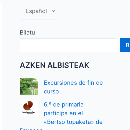
o
m
a
Bilatu
B
AZKEN ALBISTEAK
Excursiones de fin de
curso
6.º de primaria
participa en el
«Bertso topaketa» de