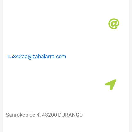
m
a
15342aa@zabalarra.com
Sanrokebide,4. 48200 DURANGO