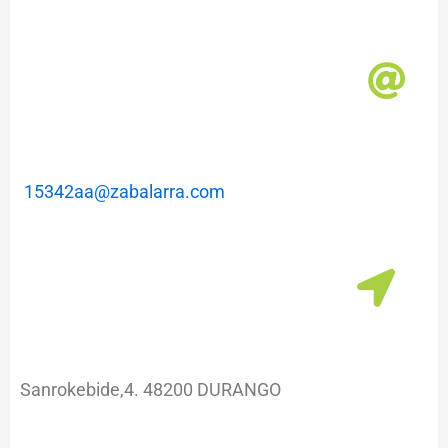
m
a
15342aa@zabalarra.com
Sanrokebide,4. 48200 DURANGO