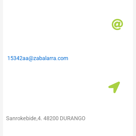
m
a
15342aa@zabalarra.com
Sanrokebide,4. 48200 DURANGO