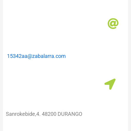
m
a
15342aa@zabalarra.com
Sanrokebide,4. 48200 DURANGO