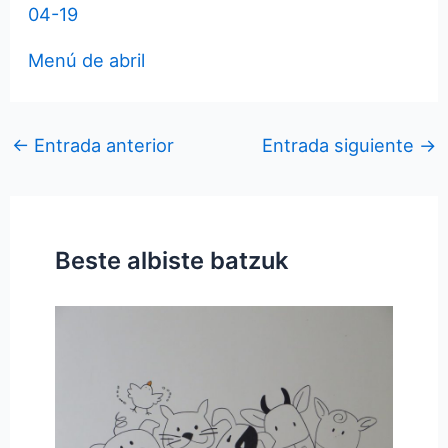
04-19
Menú de abril
←
Entrada anterior
Entrada siguiente
→
Beste albiste batzuk