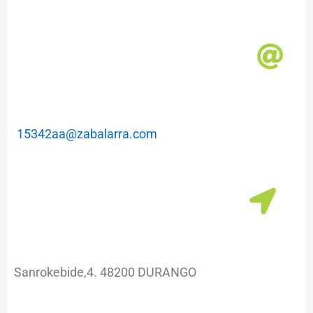
m
a
15342aa@zabalarra.com
Sanrokebide,4. 48200 DURANGO