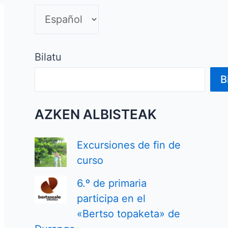
o
m
a
Bilatu
B
AZKEN ALBISTEAK
Excursiones de fin de
curso
6.º de primaria
participa en el
«Bertso topaketa» de