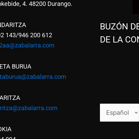
kebide, 4. 48200 Durango.
NDARITZA
BUZÓN D
02 143/946 200 612
DE LA CO
2aa@zabalarra.com
ETA BURUA
etaburua@zabalarra.com
ARITZA
aritza@zabalarra.com
Elegir
un
idioma
OKIA