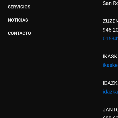
San Ro
SERVICIOS
NOTICIAS
ZUZE
946 2
CONTACTO
01534
IKASK
ikask
IDAZK
idazk
JANT