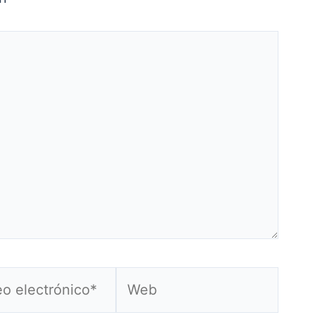
Web
ónico*