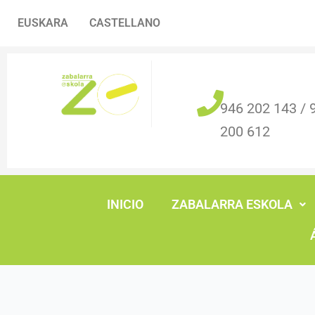
Ir
Navegación
EUSKARA
CASTELLANO
al
de
contenido
entradas
946 202 143 / 
200 612
INICIO
ZABALARRA ESKOLA