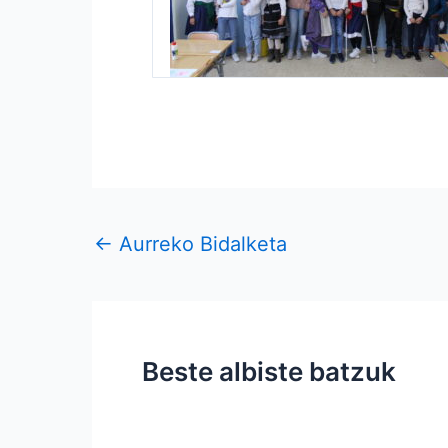
←
Aurreko Bidalketa
Beste albiste batzuk