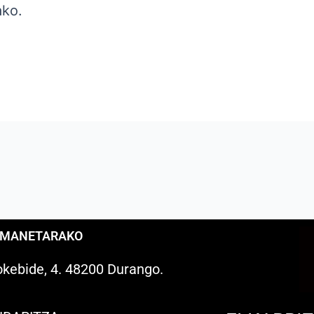
ako.
EMANETARAKO
kebide, 4. 48200 Durango.