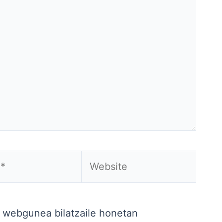
Website
a webgunea bilatzaile honetan