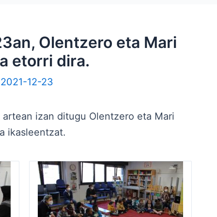
3an, Olentzero eta Mari
 etorri dira.
/
2021-12-23
artean izan ditugu Olentzero eta Mari
a ikasleentzat.