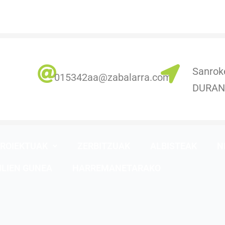
Sanrok
0
15342aa@zabalarra.com
DURA
ROIEKTUAK
ZERBITZUAK
ALBISTEAK
N
ILIEN GUNEA
HARREMANETARAKO