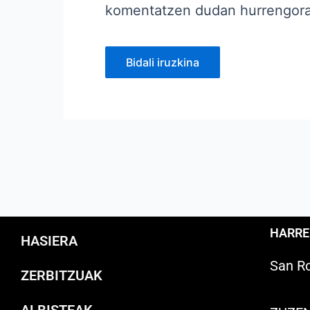
komentatzen dudan hurrengor
HARR
HASIERA
San Ro
ZERBITZUAK