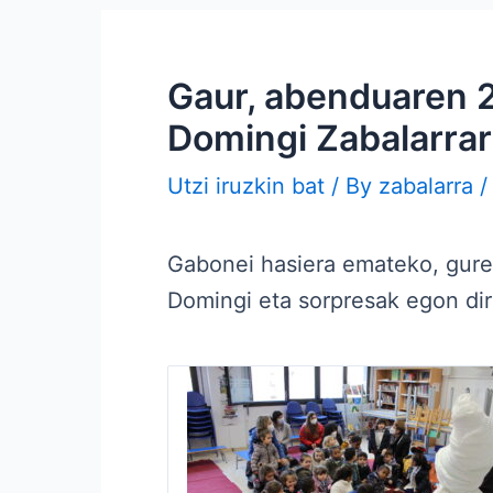
Gaur, abenduaren 2
Domingi Zabalarrara
Utzi iruzkin bat
/ By
zabalarra
Gabonei hasiera emateko, gure 
Domingi eta sorpresak egon dir