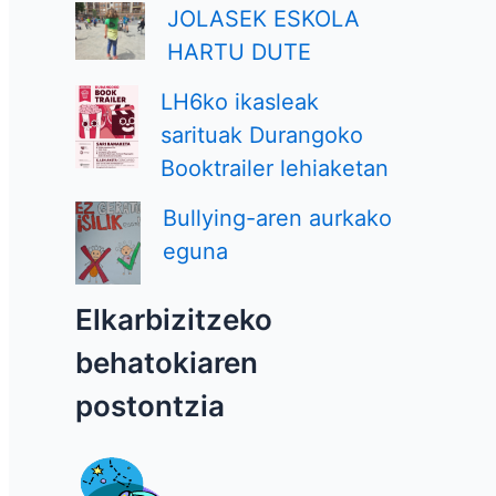
JOLASEK ESKOLA
HARTU DUTE
LH6ko ikasleak
sarituak Durangoko
Booktrailer lehiaketan
Bullying-aren aurkako
eguna
Elkarbizitzeko
behatokiaren
postontzia