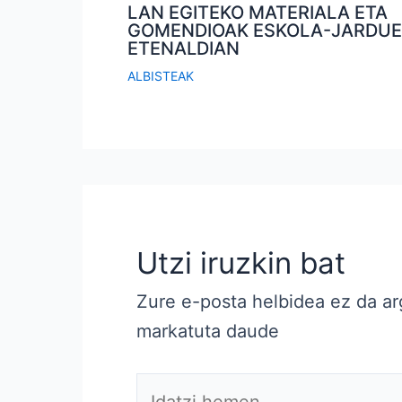
LAN EGITEKO MATERIALA ETA
GOMENDIOAK ESKOLA-JARDU
ETENALDIAN
ALBISTEAK
Utzi iruzkin bat
Zure e-posta helbidea ez da ar
markatuta daude
Idatzi