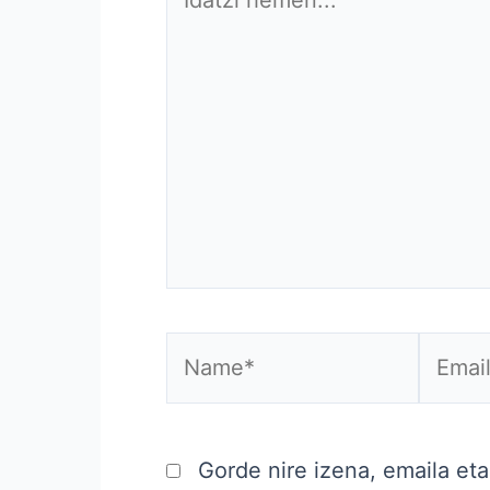
hemen...
Name*
Email*
Gorde nire izena, emaila et