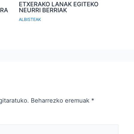
ETXERAKO LANAK EGITEKO
ERA
NEURRI BERRIAK
ALBISTEAK
gitaratuko.
Beharrezko eremuak
*