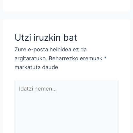
Utzi iruzkin bat
Zure e-posta helbidea ez da
argitaratuko.
Beharrezko eremuak
*
markatuta daude
Idatzi
hemen...