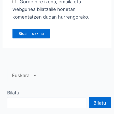
Gorde nire izena, emaila eta
webgunea bilatzaile honetan
komentatzen dudan hurrengorako.
Bilatu
Bilatu