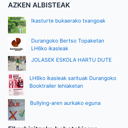
AZKEN ALBISTEAK
Ikasturte bukaerako txangoak
Durangoko Bertso Topaketan
LH6ko ikasleak
JOLASEK ESKOLA HARTU DUTE
LH6ko ikasleak sarituak Durangoko
Booktrailer lehiaketan
Bullying-aren aurkako eguna