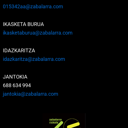
015342aa@zabalarra.com
IKASKETA BURUA
ikasketaburua@zabalarra.com
IDAZKARITZA
idazkaritza@zabalarra.com
JANTOKIA
688 634 994
jantokia@zabalarra.com