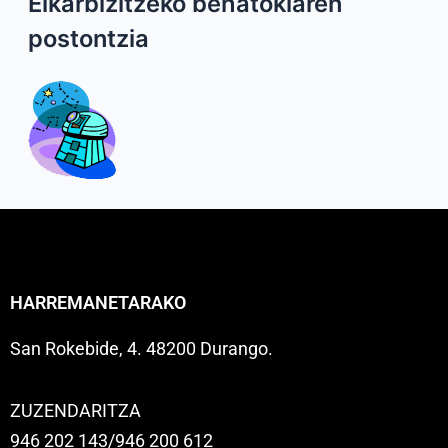
Elkarbizitzeko behatokiaren
postontzia
HARREMANETARAKO
San Rokebide, 4. 48200 Durango.
ZUZENDARITZA
946 202 143/946 200 612