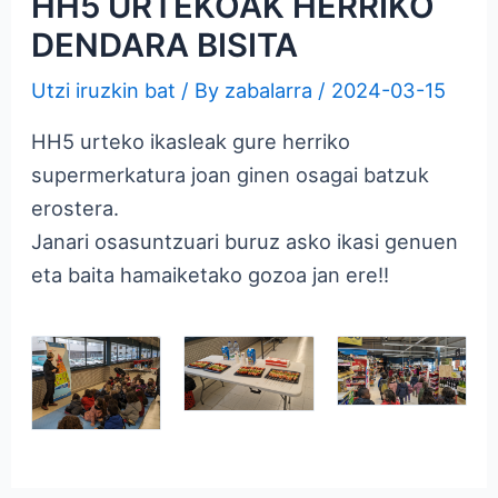
HH5 URTEKOAK HERRIKO
DENDARA BISITA
Utzi iruzkin bat
/ By
zabalarra
/
2024-03-15
HH5 urteko ikasleak gure herriko
supermerkatura joan ginen osagai batzuk
erostera.
Janari osasuntzuari buruz asko ikasi genuen
eta baita hamaiketako gozoa jan ere!!