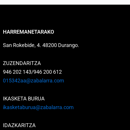
HARREMANETARAKO
San Rokebide, 4. 48200 Durango.
ZUZENDARITZA
946 202 143/946 200 612
015342aa@zabalarra.com
IKASKETA BURUA
ikasketaburua@zabalarra.com
IDAZKARITZA