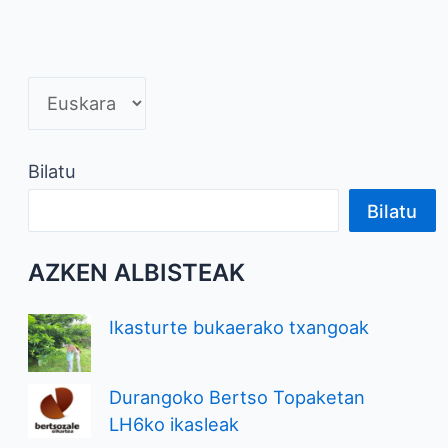
Bilatu
Bilatu
AZKEN ALBISTEAK
Ikasturte bukaerako txangoak
Durangoko Bertso Topaketan
LH6ko ikasleak