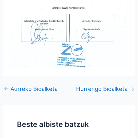
←
Aurreko Bidalketa
Hurrengo Bidalketa
→
Beste albiste batzuk