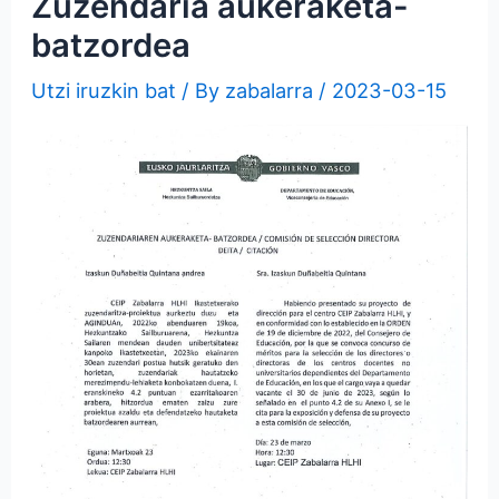
Zuzendaria aukeraketa-
batzordea
Utzi iruzkin bat
/ By
zabalarra
/
2023-03-15