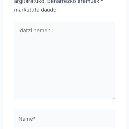
argitaratuko.
Beharrezko eremuak
*
markatuta daude
Idatzi
hemen...
Name*