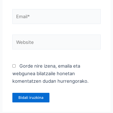
Email*
Website
Gorde nire izena, emaila eta
webgunea bilatzaile honetan
komentatzen dudan hurrengorako.