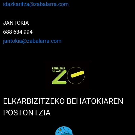
idazkaritza@zabalarra.com
JANTOKIA
688 634 994
jantokia@zabalarra.com
ELKARBIZITZEKO BEHATOKIAREN
POSTONTZIA