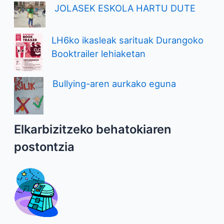
JOLASEK ESKOLA HARTU DUTE
LH6ko ikasleak sarituak Durangoko
Booktrailer lehiaketan
Bullying-aren aurkako eguna
Elkarbizitzeko behatokiaren
postontzia