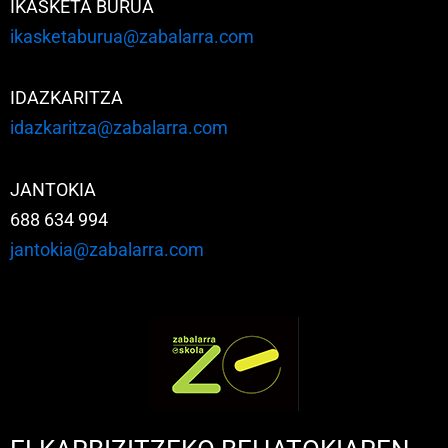
IKASKETA BURUA
ikasketaburua@zabalarra.com
IDAZKARITZA
idazkaritza@zabalarra.com
JANTOKIA
688 634 994
jantokia@zabalarra.com