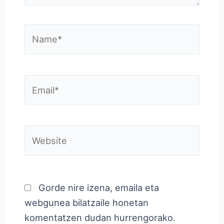
Name*
Email*
Website
Gorde nire izena, emaila eta
webgunea bilatzaile honetan
komentatzen dudan hurrengorako.