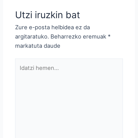
Utzi iruzkin bat
Zure e-posta helbidea ez da
argitaratuko.
Beharrezko eremuak
*
markatuta daude
Idatzi
hemen...