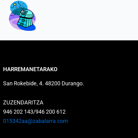
HARREMANETARAKO
San Rokebide, 4. 48200 Durango.
ZUZENDARITZA
946 202 143/946 200 612
015342aa@zabalarra.com