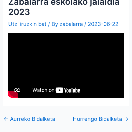
Zabalarra eskolako jaialdia
2023
Utzi iruzkin bat
/ By
zabalarra
/
2023-06-22
←
Aurreko Bidalketa
Hurrengo Bidalketa
→