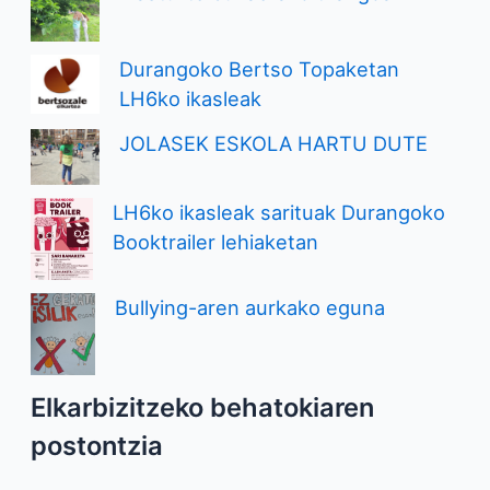
Durangoko Bertso Topaketan
LH6ko ikasleak
JOLASEK ESKOLA HARTU DUTE
LH6ko ikasleak sarituak Durangoko
Booktrailer lehiaketan
Bullying-aren aurkako eguna
Elkarbizitzeko behatokiaren
postontzia