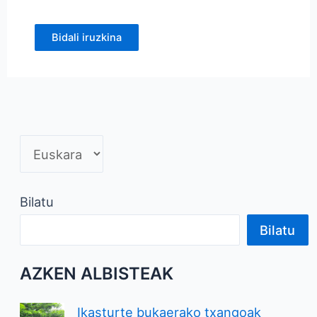
Bilatu
Bilatu
AZKEN ALBISTEAK
Ikasturte bukaerako txangoak